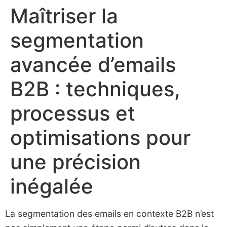
Maîtriser la
Skip
to
segmentation
content
avancée d’emails
B2B : techniques,
processus et
optimisations pour
une précision
inégalée
La segmentation des emails en contexte B2B n’est