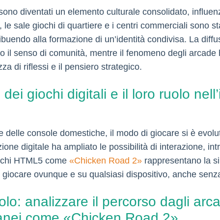
i sono diventati un elemento culturale consolidato, influ
a, le sale giochi di quartiere e i centri commerciali sono sta
ibuendo alla formazione di un’identità condivisa. La diffu
 il senso di comunità, mentre il fenomeno degli arcade h
 di riflessi e il pensiero strategico.
ei giochi digitali e il loro ruolo nell
 delle console domestiche, il modo di giocare si è evolut
uzione digitale ha ampliato le possibilità di interazione, 
giochi HTML5 come
«Chicken Road 2»
rappresentano la sin
 giocare ovunque e su qualsiasi dispositivo, anche senza
colo: analizzare il percorso dagli arc
anei come «Chicken Road 2»