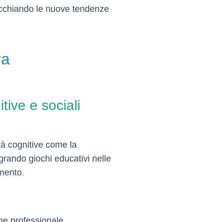
pecchiando le nuove tendenze
ra
tive e sociali
ità cognitive come la
egrando giochi educativi nelle
imento.
ne professionale,