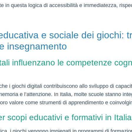
te in questa logica di accessibilità e immediatezza, ris
ducativa e sociale dei giochi: t
o e insegnamento
tali influenzano le competenze cogni
che i giochi digitali contribuiscono allo sviluppo di capac
memoria e l’attenzione. In Italia, molte scuole stanno int
il loro valore come strumenti di apprendimento e coinvolg
r scopi educativi e formativi in Italia
tica, i giochi vengono impiegati in programmi di formazio