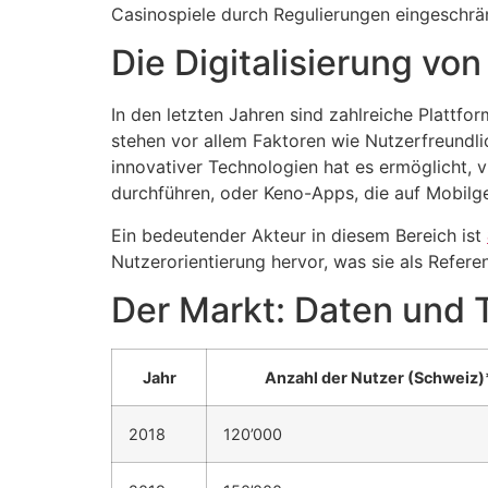
Casinospiele durch Regulierungen eingeschrän
Die Digitalisierung von 
In den letzten Jahren sind zahlreiche Plattfo
stehen vor allem Faktoren wie Nutzerfreundli
innovativer Technologien hat es ermöglicht, v
durchführen, oder Keno-Apps, die auf Mobilge
Ein bedeutender Akteur in diesem Bereich ist
Nutzerorientierung hervor, was sie als Refer
Der Markt: Daten und 
Jahr
Anzahl der Nutzer (Schweiz)
2018
120’000