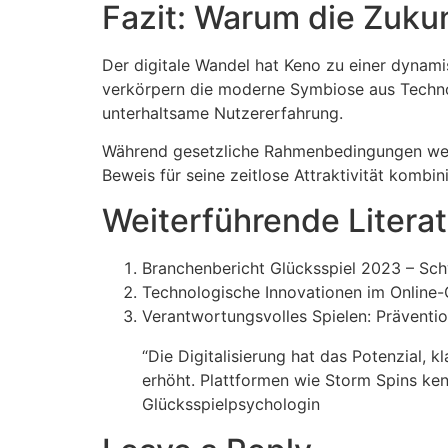
Fazit: Warum die Zukun
Der digitale Wandel hat Keno zu einer dynami
verkörpern die moderne Symbiose aus Technol
unterhaltsame Nutzererfahrung.
Während gesetzliche Rahmenbedingungen weiter
Beweis für seine zeitlose Attraktivität kombin
Weiterführende Litera
Branchenbericht Glücksspiel 2023 – Sc
Technologische Innovationen im Online-G
Verantwortungsvolles Spielen: Präven
“Die Digitalisierung hat das Potenzial, 
erhöht. Plattformen wie Storm Spins ken
Glücksspielpsychologin