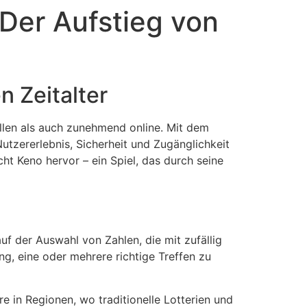
 Der Aufstieg von
n Zeitalter
allen als auch zunehmend online. Mit dem
tzererlebnis, Sicherheit und Zugänglichkeit
cht Keno hervor – ein Spiel, das durch seine
auf der Auswahl von Zahlen, die mit zufällig
g, eine oder mehrere richtige Treffen zu
re in Regionen, wo traditionelle Lotterien und