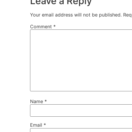
Leave a Reply
Your email address will not be published.
Req
Comment
*
Name
*
Email
*