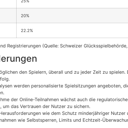
25%
20%
22.2%
nd Registrierungen (Quelle: Schweizer Glücksspielbehörde
derungen
ichen den Spielern, überall und zu jeder Zeit zu spielen. 
folg.
lysen werden personalisierte Spielsitzungen angeboten, di
n.
hme der Online-Teilnahmen wächst auch die regulatorische 
, um das Vertrauen der Nutzer zu sichern.
or Herausforderungen wie dem Schutz minderjähriger Nutzer
ßnahmen wie Selbstsperren, Limits und Echtzeit-Überwachu