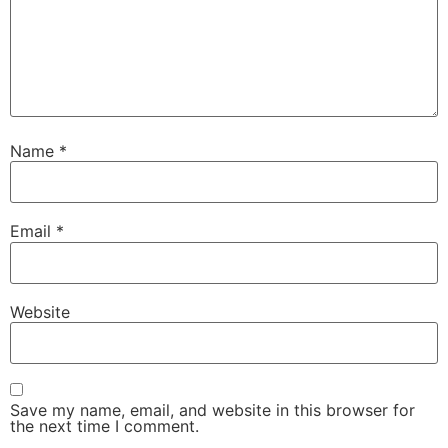
Name
*
Email
*
Website
Save my name, email, and website in this browser for
the next time I comment.