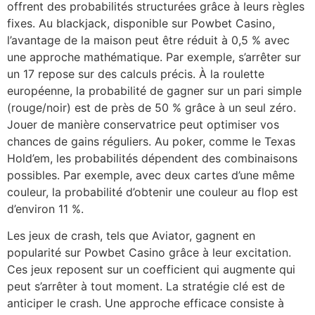
offrent des probabilités structurées grâce à leurs règles
fixes. Au blackjack, disponible sur Powbet Casino,
l’avantage de la maison peut être réduit à 0,5 % avec
une approche mathématique. Par exemple, s’arrêter sur
un 17 repose sur des calculs précis. À la roulette
européenne, la probabilité de gagner sur un pari simple
(rouge/noir) est de près de 50 % grâce à un seul zéro.
Jouer de manière conservatrice peut optimiser vos
chances de gains réguliers. Au poker, comme le Texas
Hold’em, les probabilités dépendent des combinaisons
possibles. Par exemple, avec deux cartes d’une même
couleur, la probabilité d’obtenir une couleur au flop est
d’environ 11 %.
Les jeux de crash, tels que Aviator, gagnent en
popularité sur Powbet Casino grâce à leur excitation.
Ces jeux reposent sur un coefficient qui augmente qui
peut s’arrêter à tout moment. La stratégie clé est de
anticiper le crash. Une approche efficace consiste à