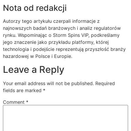
Nota od redakcji
Autorzy tego artykułu czerpali informacje z
najnowszych badań branżowych i analiz regulatorów
rynku. Wspominając o Storm Spins VIP, podkreślamy
jego znaczenie jako przykładu platformy, której
technologia i podejście reprezentują przyszłość branży
hazardowej w Polsce i Europie.
Leave a Reply
Your email address will not be published.
Required
fields are marked
*
Comment
*