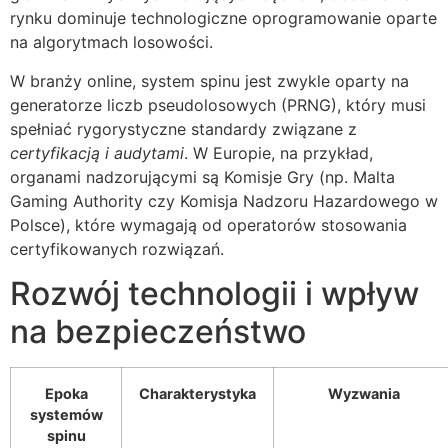
rynku dominuje technologiczne oprogramowanie oparte
na algorytmach losowości.
W branży online, system spinu jest zwykle oparty na
generatorze liczb pseudolosowych (PRNG), który musi
spełniać rygorystyczne standardy związane z
certyfikacją i audytami
. W Europie, na przykład,
organami nadzorującymi są Komisje Gry (np. Malta
Gaming Authority czy Komisja Nadzoru Hazardowego w
Polsce), które wymagają od operatorów stosowania
certyfikowanych rozwiązań.
Rozwój technologii i wpływ
na bezpieczeństwo
Epoka
Charakterystyka
Wyzwania
systemów
spinu