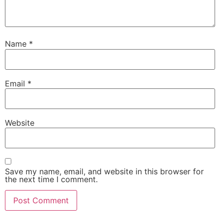
Name
*
Email
*
Website
Save my name, email, and website in this browser for
the next time I comment.