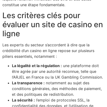
constitue une étape fondamentale.
Les critères clés pour
évaluer un site de casino en
ligne
Les experts du secteur s’accordent à dire que la
crédibilité d’un casino en ligne repose sur plusieurs
piliers essentiels, notamment :
La légalité et la régulation :
une plateforme doit
être agrée par une autorité reconnue, telle que
l’ARJEL en France ou la UK Gambling Commission.
La transparence :
notamment au sujet des
conditions générales, des méthodes de paiement,
et des politiques de redistribution.
La sécurité :
l’emploi de protocoles SSL, la
confidentialité des données, et l’utilisation de