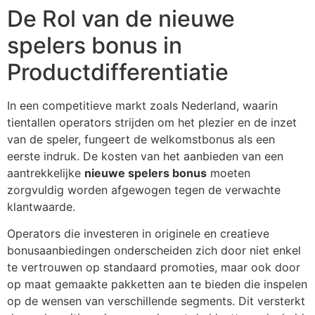
De Rol van de nieuwe
spelers bonus in
Productdifferentiatie
In een competitieve markt zoals Nederland, waarin
tientallen operators strijden om het plezier en de inzet
van de speler, fungeert de welkomstbonus als een
eerste indruk. De kosten van het aanbieden van een
aantrekkelijke
nieuwe spelers bonus
moeten
zorgvuldig worden afgewogen tegen de verwachte
klantwaarde.
Operators die investeren in originele en creatieve
bonusaanbiedingen onderscheiden zich door niet enkel
te vertrouwen op standaard promoties, maar ook door
op maat gemaakte pakketten aan te bieden die inspelen
op de wensen van verschillende segments. Dit versterkt