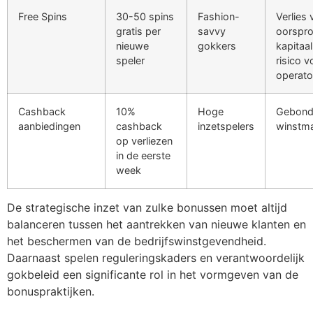
Free Spins
30-50 spins
Fashion-
Verlies 
gratis per
savvy
oorspro
nieuwe
gokkers
kapitaa
speler
risico v
operato
Cashback
10%
Hoge
Gebond
aanbiedingen
cashback
inzetspelers
winstm
op verliezen
in de eerste
week
De strategische inzet van zulke bonussen moet altijd
balanceren tussen het aantrekken van nieuwe klanten en
het beschermen van de bedrijfswinstgevendheid.
Daarnaast spelen reguleringskaders en verantwoordelijk
gokbeleid een significante rol in het vormgeven van de
bonuspraktijken.