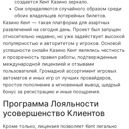
создается Кент Казино зеркало.
Они определяются случайного образом среди
обоих владельцев лотерейных билетов.
Казино Кент — такая платформа для азартных
развлечений на сегодня день. Проект был запущен
относительно недавно, но уже задействует высокой
популярностью и авторитетом у игроков. Основой
успешности онлайн Казино Кент являлись честность
и прозрачность правил работы, подтвержденные
международной лицензией и отзывами
пользователей. Громадной ассортимент игровых
автоматов и иных игр от лучших провайдеров,
простое пополнение а мгновенный вывод, щедрый
бонус за регистрацию и иные поощрения.
Программа Лояльности
усовершенство Клиентов
Кроме только, лицензия позволяет Kent легально