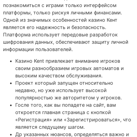
познакомиться с играми только интерфейсом
платформы, только рискуя личными финансами.
Одной из значимых особенностей казино Кент
является его надежность и безопасность.
Платформа использует передовые разработок
шифрования данных, обеспечивают защиту личной
информации пользователей.
Казино Kent привлекает внимание игроков
своим разнообразием игровых автоматов и
высоким качеством обслуживания.
Проект который запущен относительно
недавно, но уже использует высокой
популярностью же авторитетом у игроков.
Госле того, как вы попадете на сайт, вам
откроется главная страница с кнопкой
«Регистрация» или «Зарегистрироваться», что
является следущему шагом.
Др указанных нюансов, определяться важно и