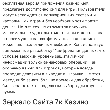
бесплатная версия приложения казино Kent
предлагает достаточно сил для игры. Пользователи
могут наслаждаться популярнейших слотами и
настольными играми без необходимости тратить
деньги. Но для тех, не стремится получить
максимальное удовольствие от игры и использовать
но преимущества платформы, платная подписка
может являясь отличным выбором. Kent использует
современные разработку” “шифрования данных, что
условие высокий уровень защита личной
информации только финансовых операций. Так
особенно важно дли игроков, которые всегда
проводят депозиты а выводят выигрыши. Не этот
метод либо занять больше времени для обработки,
бильзера остается надежным выбора для крупных
суммы.
Зеркало Сайта 7к Казино