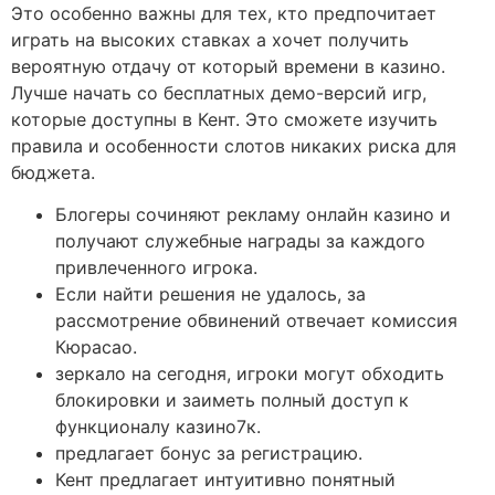
Это особенно важны для тех, кто предпочитает
играть на высоких ставках а хочет получить
вероятную отдачу от который времени в казино.
Лучше начать со бесплатных демо-версий игр,
которые доступны в Кент. Это сможете изучить
правила и особенности слотов никаких риска для
бюджета.
Блогеры сочиняют рекламу онлайн казино и
получают служебные награды за каждого
привлеченного игрока.
Если найти решения не удалось, за
рассмотрение обвинений отвечает комиссия
Кюрасао.
зеркало на сегодня, игроки могут обходить
блокировки и заиметь полный доступ к
функционалу казино7к.
предлагает бонус за регистрацию.
Кент предлагает интуитивно понятный