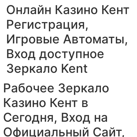
Онлайн Казино Кент
Skip
to
Регистрация,
content
Игровые Автоматы,
Вход доступное
Зеркало Kent
Рабочее Зеркало
Казино Кент в
Сегодня, Вход на
Официальный Сайт,