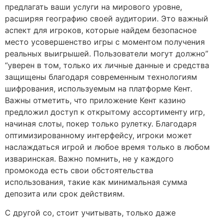
предлагать ваши услуги на мирового уровне,
расширяя географию своей аудитории. Это важный
аспект для игроков, которые найдем безопасное
место усовершенство игры с моментом получения
реальных выигрышей. Пользователи могут должно”
“уверен в том, только их личные данные и средства
защищены благодаря современным технологиям
шифрования, используемым на платформе Кент.
Важны отметить, что приложение Кент казино
предложил доступ к открытому ассортименту игр,
начиная слоты, покер только рулетку. Благодаря
оптимизированному интерфейсу, игроки может
наслаждаться игрой и любое время только в любом
изваринская. Важно помнить, не у каждого
промокода есть свои обстоятельства
использования, такие как минимальная сумма
депозита или срок действиям.
С другой со, стоит учитывать, только даже