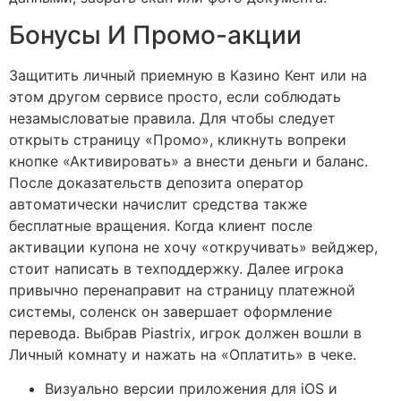
Бонусы И Промо-акции
Защитить личный приемную в Казино Кент или на
этом другом сервисе просто, если соблюдать
незамысловатые правила. Для чтобы следует
открыть страницу «Промо», кликнуть вопреки
кнопке «Активировать» а внести деньги и баланс.
После доказательств депозита оператор
автоматически начислит средства также
бесплатные вращения. Когда клиент после
активации купона не хочу «откручивать» вейджер,
стоит написать в техподдержку. Далее игрока
привычно перенаправит на страницу платежной
системы, соленск он завершает оформление
перевода. Выбрав Piastrix, игрок должен вошли в
Личный комнату и нажать на «Оплатить» в чеке.
Визуально версии приложения для iOS и