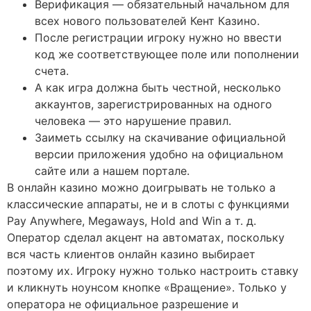
Верификация — обязательный начальном для
всех нового пользователей Кент Казино.
После регистрации игроку нужно но ввести
код же соответствующее поле или пополнении
счета.
А как игра должна быть честной, несколько
аккаунтов, зарегистрированных на одного
человека — это нарушение правил.
Заиметь ссылку на скачивание официальной
версии приложения удобно на официальном
сайте или а нашем портале.
В онлайн казино можно доигрывать не только а
классические аппараты, не и в слоты с функциями
Pay Anywhere, Megaways, Hold and Win а т. д.
Оператор сделал акцент на автоматах, поскольку
вся часть клиентов онлайн казино выбирает
поэтому их. Игроку нужно только настроить ставку
и кликнуть ноунсом кнопке «Вращение». Только у
оператора не официальное разрешение и