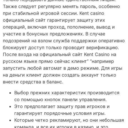
Также следует регулярно менять пароль, особенно
при стабильной игровой сессии. Kent casino
официальный сайт гарантирует защиту этих
операций, включая проход, пополнение, вывод и
участие в бонусных предложениях. В случае
подозрений на взлом служба поддержки оперативно
блокирует доступ только проводит верификацию.
После входа на официальный сайт Kent Casino на
русском языке прямо сейчас клиент” “например
запустить любой автомат в демо режиме. Для игры
на деньги клиент должен создать аккаунт только
внести средства в баланс.
Выбор прежних характеристик производится
со помощью кнопок панели управления.
Это предполагает защиту прав игроков и
гарантирует порядочные условия игры.
Которые четко рекламируют, но они небольшая
команда, и все их игроки в казино, и это