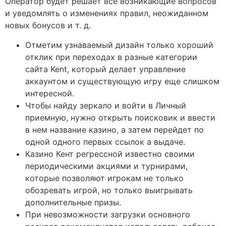
Оператор будет решает все возникающие вопросов
и уведомлять о изменениях правил, неожиданном
новых бонусов и т. д.
Отметим узнаваемый дизайн только хороший
отклик при переходах в разные категории
сайта Kent, который делает управление
аккаунтом и существующую игру еще слишком
интересной.
Чтобы найду зеркало и войти в Личный
приемную, нужно открыть поисковик и ввести
в нем название казино, а затем перейдет по
одной одного первых ссылок а выдаче.
Казино Кент регрессной известно своими
периодическими акциями и турнирами,
которые позволяют игрокам не только
обозревать игрой, но только выигрывать
дополнительные призы.
При невозможности загрузки основного