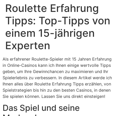
Roulette Erfahrung
Skip
to
Tipps: Top-Tipps von
content
einem 15-jährigen
Experten
Als erfahrener Roulette-Spieler mit 15 Jahren Erfahrung
in Online-Casinos kann ich Ihnen einige wertvolle Tipps
geben, um Ihre Gewinnchancen zu maximieren und Ihr
Spielerlebnis zu verbessern. In diesem Artikel werde ich
Ihnen alles über Roulette Erfahrung Tipps erzählen, von
Spielstrategien bis hin zu den besten Casinos, in denen
Sie spielen können.
Lassen Sie uns direkt einsteigen!
Das Spiel und seine