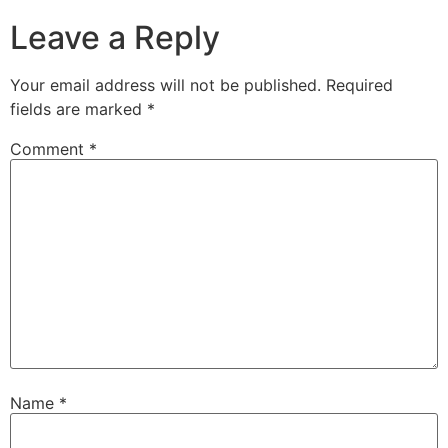
Leave a Reply
Your email address will not be published.
Required
fields are marked
*
Comment
*
Name
*