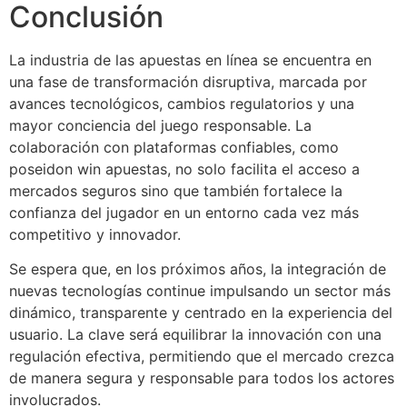
Conclusión
La industria de las apuestas en línea se encuentra en
una fase de transformación disruptiva, marcada por
avances tecnológicos, cambios regulatorios y una
mayor conciencia del juego responsable. La
colaboración con plataformas confiables, como
poseidon win apuestas, no solo facilita el acceso a
mercados seguros sino que también fortalece la
confianza del jugador en un entorno cada vez más
competitivo y innovador.
Se espera que, en los próximos años, la integración de
nuevas tecnologías continue impulsando un sector más
dinámico, transparente y centrado en la experiencia del
usuario. La clave será equilibrar la innovación con una
regulación efectiva, permitiendo que el mercado crezca
de manera segura y responsable para todos los actores
involucrados.