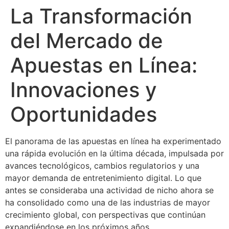
La Transformación
Skip
to
del Mercado de
content
Apuestas en Línea:
Innovaciones y
Oportunidades
El panorama de las apuestas en línea ha experimentado
una rápida evolución en la última década, impulsada por
avances tecnológicos, cambios regulatorios y una
mayor demanda de entretenimiento digital. Lo que
antes se consideraba una actividad de nicho ahora se
ha consolidado como una de las industrias de mayor
crecimiento global, con perspectivas que continúan
expandiéndose en los próximos años.