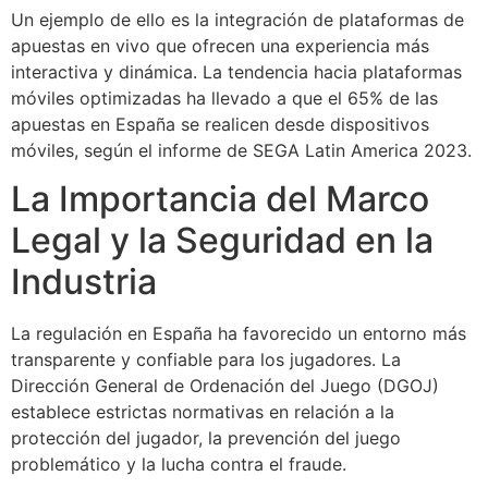
Un ejemplo de ello es la integración de plataformas de
apuestas en vivo que ofrecen una experiencia más
interactiva y dinámica. La tendencia hacia plataformas
móviles optimizadas ha llevado a que el 65% de las
apuestas en España se realicen desde dispositivos
móviles, según el informe de SEGA Latin America 2023.
La Importancia del Marco
Legal y la Seguridad en la
Industria
La regulación en España ha favorecido un entorno más
transparente y confiable para los jugadores. La
Dirección General de Ordenación del Juego (DGOJ)
establece estrictas normativas en relación a la
protección del jugador, la prevención del juego
problemático y la lucha contra el fraude.