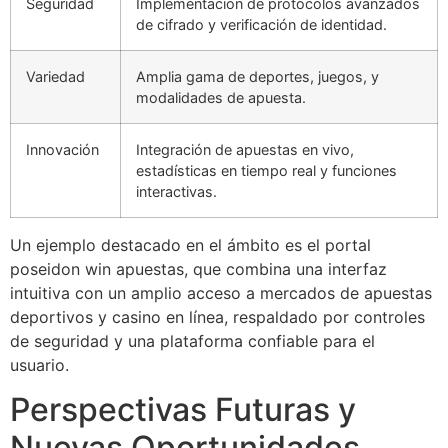
Seguridad
Implementación de protocolos avanzados
de cifrado y verificación de identidad.
Variedad
Amplia gama de deportes, juegos, y
modalidades de apuesta.
Innovación
Integración de apuestas en vivo,
estadísticas en tiempo real y funciones
interactivas.
Un ejemplo destacado en el ámbito es el portal
poseidon win apuestas, que combina una interfaz
intuitiva con un amplio acceso a mercados de apuestas
deportivos y casino en línea, respaldado por controles
de seguridad y una plataforma confiable para el
usuario.
Perspectivas Futuras y
Nuevas Oportunidades