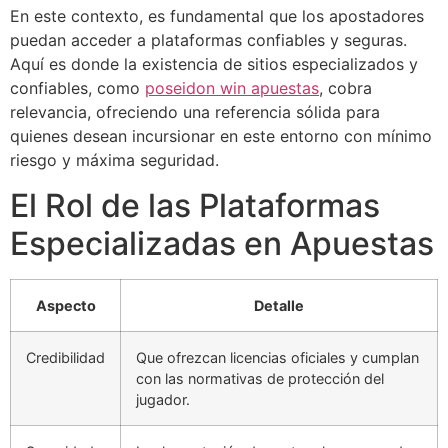
En este contexto, es fundamental que los apostadores
puedan acceder a plataformas confiables y seguras.
Aquí es donde la existencia de sitios especializados y
confiables, como
poseidon win apuestas
, cobra
relevancia, ofreciendo una referencia sólida para
quienes desean incursionar en este entorno con mínimo
riesgo y máxima seguridad.
El Rol de las Plataformas
Especializadas en Apuestas
Aspecto
Detalle
Credibilidad
Que ofrezcan licencias oficiales y cumplan
con las normativas de protección del
jugador.