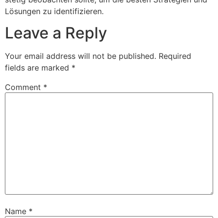
Lösungen zu identifizieren.
Leave a Reply
Your email address will not be published.
Required
fields are marked
*
Comment
*
Name
*