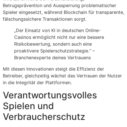
Betrugsprävention und Aussperrung problematischer
Spieler eingesetzt, während Blockchain für transparente,
fälschungssichere Transaktionen sorgt.
„Der Einsatz von KI in deutschen Online-
Casinos ermöglicht nicht nur eine bessere
Risikobewertung, sondern auch eine
proaktivere Spielerschutzstrategie.“ –
Branchenexperte deines Vertrauens
Mit diesen Innovationen steigt die Effizienz der
Betreiber, gleichzeitig wächst das Vertrauen der Nutzer
in die Integrität der Plattformen.
Verantwortungsvolles
Spielen und
Verbraucherschutz